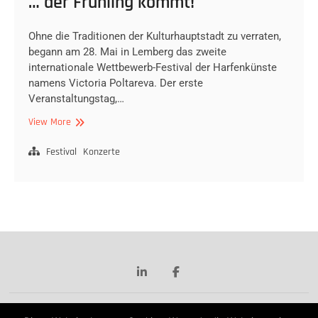
… der Frühling kommt!
Ohne die Traditionen der Kulturhauptstadt zu verraten,
begann am 28. Mai in Lemberg das zweite
internationale Wettbewerb-Festival der Harfenkünste
namens Victoria Poltareva. Der erste
Veranstaltungstag,…
Durch
View More
die
Harfen,
Festival
Konzerte
goldenen
Harfen
…
der
Frühling
kommt!
linkedin
facebook
Zoryana Babyuk
| Designed by:
Theme Freesia
|
Anna Roytburd
| ©